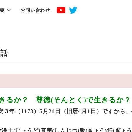
要
お問い合わせ
法話
生きるか？ 尊徳(そんとく)で生きるか
３年（1173）5月21日（旧暦4月1日）ですから、
浄土(じょうど)真実(しんじつ)教(きょう)行(ぎょ