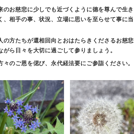
来のお慈悲に少しでも近づくように德を尊んで生き
く、相手の事、状況、立場に思いを至らせて事に当
人の方たちが還相回向とおはたらきくださるお慈悲
ながら日々を大切に過ごして参りましょう。
方々のご恩を偲び、永代経法要にご参詣ください。