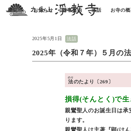
歴史
お知らせ
行事案内
法話
お寺の概
2025年5月1日
法話
2025年（令和７年）５月の
のり
法
のたより〔269〕
損得(そんとく)で
親鸞聖人のお誕生日は承安
ります。
親鸞聖人は主著『顕(けん)