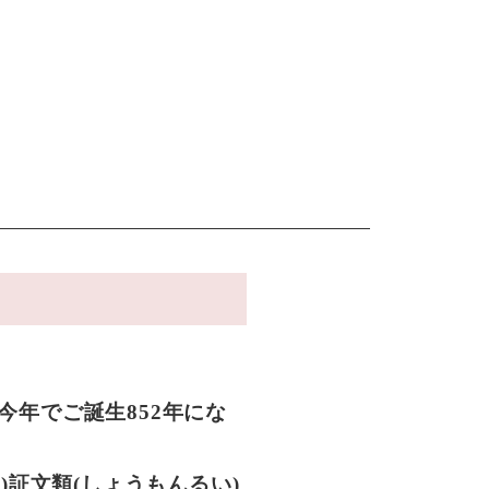
？
今年でご誕生852年にな
う)証文類(しょうもんるい)