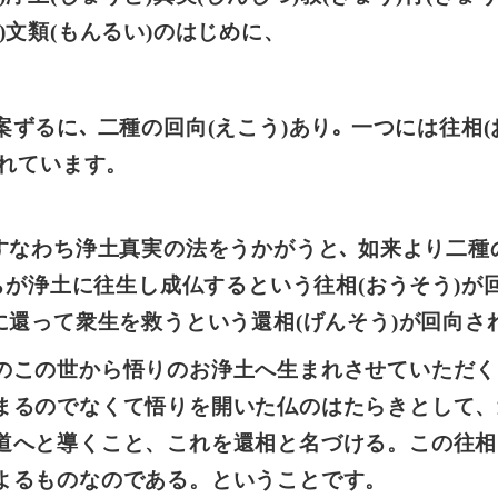
)文類(もんるい)のはじめに、
ずるに､ 二種の回向(えこう)あり｡ 一つには往相(
されています。
すなわち浄土真実の法をうかがうと､ 如来より二
たちが浄土に往生し成仏するという往相(おうそう)が
に還って衆生を救うという還相(げんそう)が回向さ
のこの世から悟りのお浄土へ生まれさせていただく
まるのでなくて悟りを開いた仏のはたらきとして、
道へと導くこと、これを還相と名づける。この往相
よるものなのである。ということです。