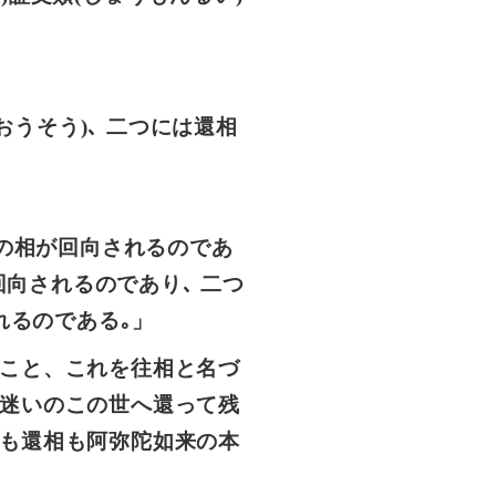
おうそう)､ 二つには還相
種の相が回向されるのであ
回向されるのであり､ 二つ
れるのである｡」
こと、これを往相と名づ
迷いのこの世へ還って残
も還相も阿弥陀如来の本