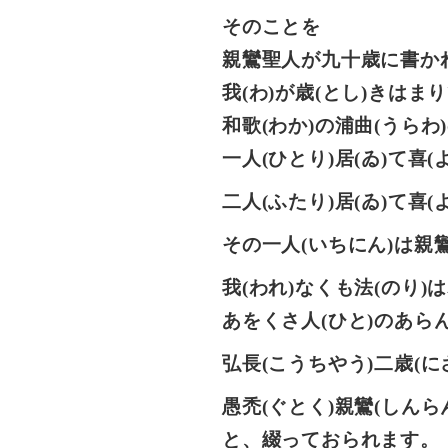
そのことを
親鸞聖人が九十歳に書かれ
我(わ)が歳(とし)きは
和歌(わか)の浦曲(うらわ
一人(ひとり)居(ゐ)て喜
二人(ふたり)居(ゐ)て喜
その一人(いちにん)は
我(われ)なくも法(のり)は
あをくさ人(ひと)の
弘長(こうちやう)二歳(
愚禿(ぐとく)親鸞(しんら
と、綴っておられます。