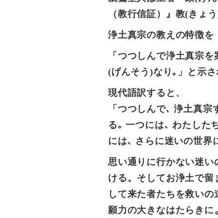
（教行信証）』教(きょう
浄土真宗の教えの特徴を
「つつしんで浄土真宗を案
(げんそう)なり｡」と示
現代語訳すると、
「つつしんで､ 浄土真宗
る｡ 一つには､ わたし
には､ さらに迷いの世界
思い通りに行かない迷い
ける。そしてお浄土で留
して来た者たちを救いの
願力の大きなはたらきに