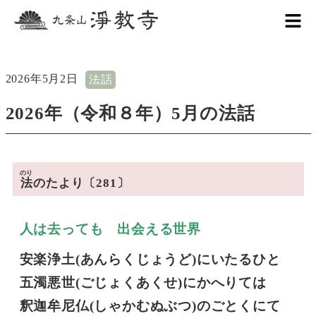
2026年5月2日
法話
2026年（令和８年）5月の法話
のり
法
のたより〔281〕
人は去っても 出会える世界
安楽浄土(あんらくじょうど)にいたるひと
五濁悪世(ごじょくあくせ)にかへりては
釈迦牟尼仏(しゃかむぬぶつ)のごとくにて